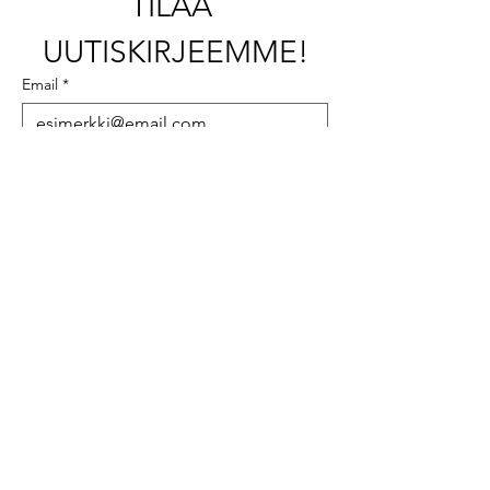
TILAA 
UUTISKIRJEEMME!
Email
*
Tilaa tästä!
+358 (0)50 337 9549
info@abau-design.com