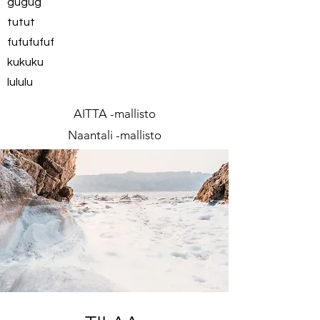
gugug
tutut
fufufufuf
kukuku
lululu
AITTA -mallisto
Naantali -mallisto