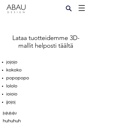
Lataa tuotteidemme 3D-
mallit helposti täältä
jojojo
kokoko
popopopo
lololo
ioioio
jjojoj
jujujuju
huhuhuh