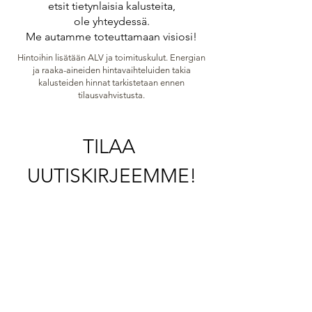
etsit tietynlaisia kalusteita,
ole yhteydessä.
Me autamme toteuttamaan visiosi!
Hintoihin lisätään ALV ja toimituskulut. Energian
ja raaka-aineiden hintavaihteluiden takia
kalusteiden hinnat tarkistetaan ennen
tilausvahvistusta.
TILAA 
UUTISKIRJEEMME!
Email
*
Tilaa tästä!