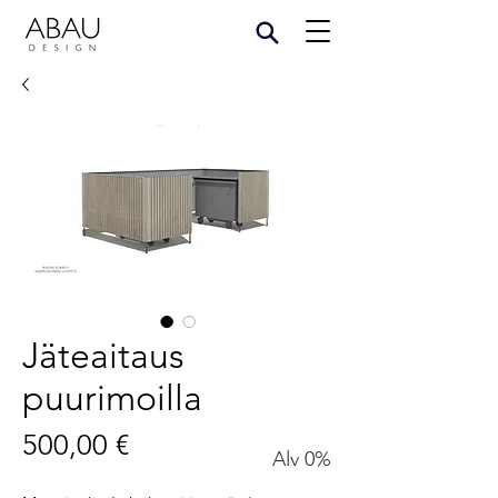
Jäteaitaus
puurimoilla
Hinta
500,00 €
Alv 0%