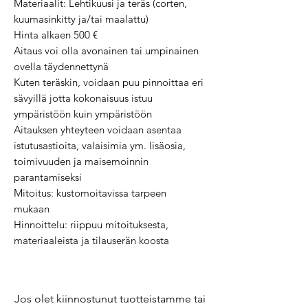
Materiaalit: Lehtikuusi ja teräs (corten,
kuumasinkitty ja/tai maalattu)
Hinta alkaen 500 €
Aitaus voi olla avonainen tai umpinainen
ovella täydennettynä
Kuten teräskin, voidaan puu pinnoittaa eri
sävyillä jotta kokonaisuus istuu
ympäristöön kuin ympäristöön
Aitauksen yhteyteen voidaan asentaa
istutusastioita, valaisimia ym. lisäosia,
toimivuuden ja maisemoinnin
parantamiseksi
Mitoitus: kustomoitavissa tarpeen
mukaan
Hinnoittelu: riippuu mitoituksesta,
materiaaleista ja tilauserän koosta
Jos olet kiinnostunut tuotteistamme tai