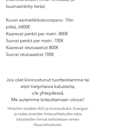
kuumasinkitty teräs)
Kuvan esimerkkikokoonpano: 10m
pitkä, 6400€
Kaarevat penkit per metri: 800€
Suorat penkit per metri: 700€
Kaarevat istutusastiat 800€
Suorat istutusastiat 700€
Jos olet kiinnostunut tuotteistamme tai
etsit tietynlaisia kalusteita,
ole yhteydessä.
Me autamme toteuttamaan visiosi!
Hintoihin lisätään ALV ja toimituskulut. Energian
ja raaka-aineiden hintavaihteluiden takia
kalusteiden hinnat tarkistetaan ennen
tilausvahvistusta.