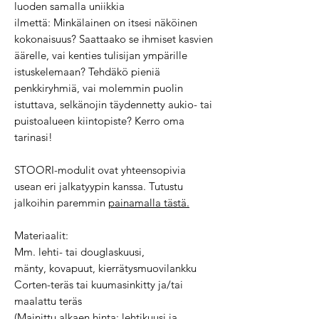
luoden samalla uniikkia
ilmettä: Minkälainen on itsesi näköinen
kokonaisuus? Saattaako se ihmiset kasvien
äärelle, vai kenties tulisijan ympärille
istuskelemaan? Tehdäkö pieniä
penkkiryhmiä, vai molemmin puolin
istuttava, selkänojin täydennetty aukio- tai
puistoalueen kiintopiste? Kerro oma
tarinasi!
STOORI-modulit ovat yhteensopivia
usean eri jalkatyypin kanssa. Tutustu
jalkoihin paremmin
painamalla tästä.
Materiaalit:
Mm. lehti- tai douglaskuusi,
mänty, kovapuut, kierrätysmuovilankku
Corten-teräs tai kuumasinkitty ja/tai
maalattu teräs
(Mainittu alkaen hinta: lehtikuusi ja