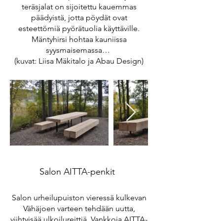
teräsjalat on sijoitettu kauemmas
päädyistä, jotta pöydät ovat
esteettömiä pyörätuolia käyttäville.
Mäntyhirsi hohtaa kauniissa
syysmaisemassa…
(kuvat: Liisa Mäkitalo ja Abau Design)
Salon AITTA-penkit
Salon urheilupuiston vieressä kulkevan
Vähäjoen varteen tehdään uutta,
viihtyisää ulkoilureittiä. Vankkoja AITTA-