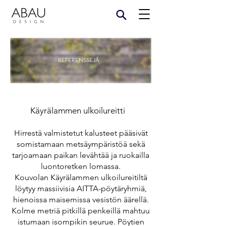
REFERENSSEJÄ
Käyrälammen ulkoilureitti
Hirrestä valmistetut kalusteet pääsivät
somistamaan metsäympäristöä sekä
tarjoamaan paikan levähtää ja ruokailla
luontoretken lomassa.
Kouvolan Käyrälammen ulkoilureitiltä
löytyy massiivisia AITTA-pöytäryhmiä,
hienoissa maisemissa vesistön äärellä.
Kolme metriä pitkillä penkeillä mahtuu
istumaan isompikin seurue. Pöytien