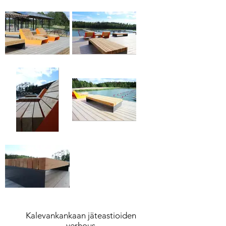
Kalevankankaan jäteastioiden
verhous