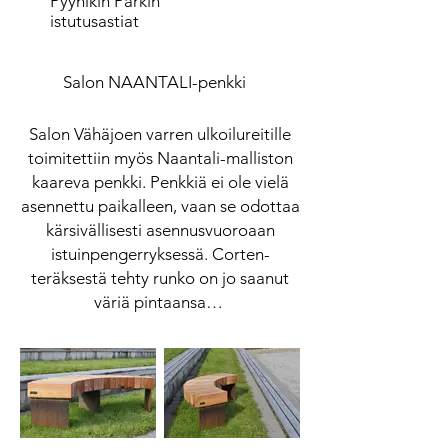
Pyynikin Parkin
istutusastiat
Salon NAANTALI-penkki
Salon Vähäjoen varren ulkoilureitille
toimitettiin myös Naantali-malliston
kaareva penkki. Penkkiä ei ole vielä
asennettu paikalleen, vaan se odottaa
kärsivällisesti asennusvuoroaan
istuinpengerryksessä. Corten-
teräksestä tehty runko on jo saanut
väriä pintaansa…