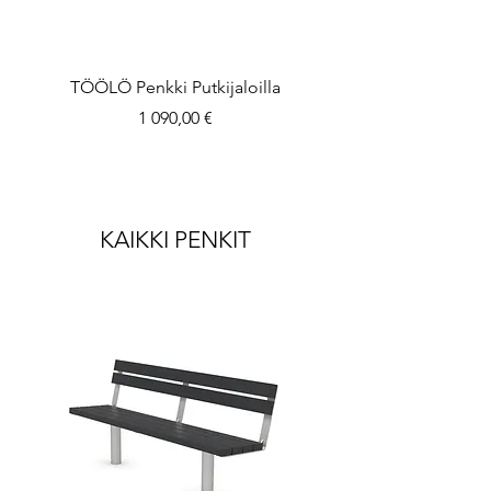
TÖÖLÖ Penkki Putkijaloilla
Hinta
1 090,00 €
KAIKKI PENKIT