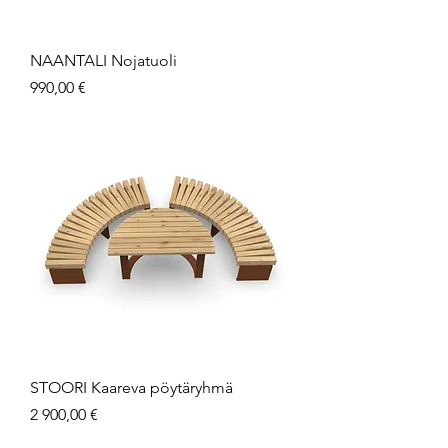
NAANTALI Nojatuoli
Hinta
990,00 €
STOORI Kaareva pöytäryhmä
Hinta
2 900,00 €