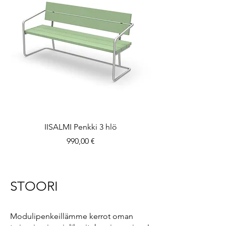
IISALMI Penkki 3 hlö
Hinta
990,00 €
STOORI
Modulipenkeillämme kerrot oman