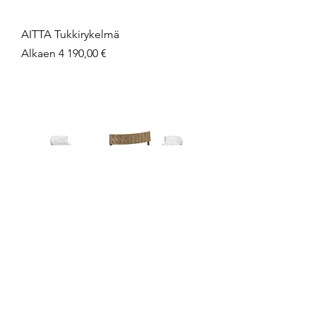
AITTA Tukkirykelmä
Alehinta
Alkaen
4 190,00 €
STOORI Muuripenkki
Hinta
300,00 €