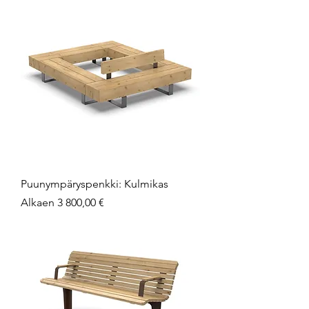
Puunympäryspenkki: Kulmikas
Alehinta
Alkaen
3 800,00 €