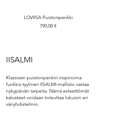
LOVIISA Puistonpenkki
LOVIISA Puistonpen
Hinta
790,00 €
IISALMI
Klassisen puistonpenkin inspiroima
funkkis-tyylinen IISALMI-mallisto vastaa
nykypäivän tarpeita. Nämä esteettömät
kalusteet voidaan toteuttaa lukuisin eri
väriyhdistelmin.