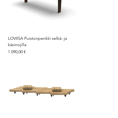
LOVIISA Puistonpenkki selkä- ja
käsinojilla
Hinta
1 090,00 €