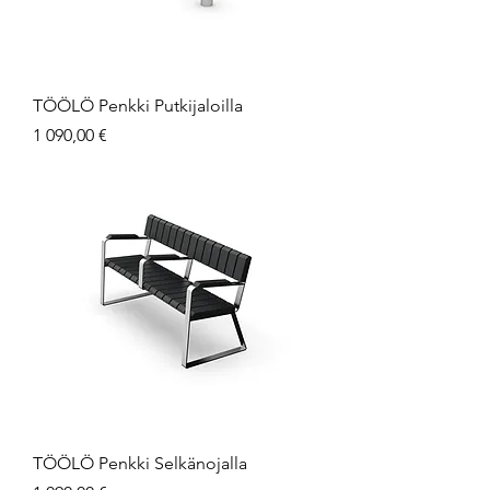
TÖÖLÖ Penkki Putkijaloilla
Hinta
1 090,00 €
TÖÖLÖ Penkki Selkänojalla