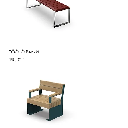
TÖÖLÖ Penkki
Hinta
490,00 €