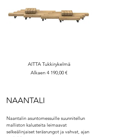
AITTA Tukkirykelmä
Alehinta
Alkaen
4 190,00 €
NAANTALI
Naantalin asuntomessuille suunnitellun
malliston kalusteita leimaavat
selkeälinjaiset teräsrungot ja vahvat, ajan