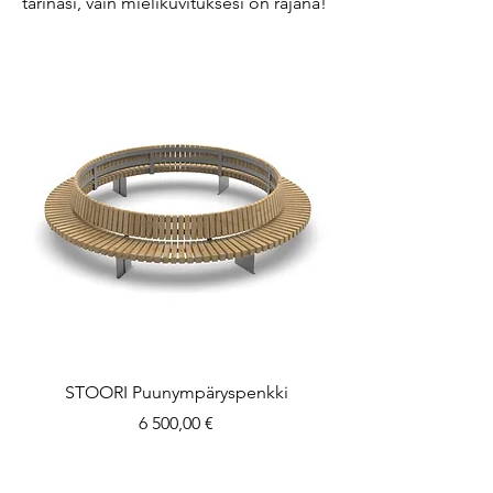
tarinasi, vain mielikuvituksesi on rajana!
STOORI Puunympäryspenkki
Hinta
6 500,00 €